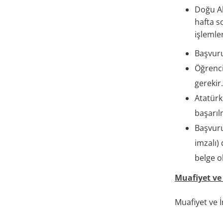
Doğu Ak
hafta so
işlemler
Başvuru
Öğrenci
gerekir.
Atatürk
başarılm
Başvuru
imzalı)
belge o
Muafiyet ve 
Muafiyet ve İn