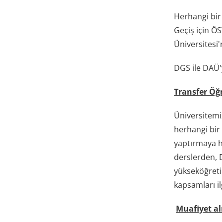
Herhangi bir
Geçiş için Ö
Üniversitesi
DGS ile DAÜ'y
Transfer Öğr
Üniversitemi
herhangi bir
yaptırmaya h
derslerden, 
yükseköğreti
kapsamları il
Muafiyet a