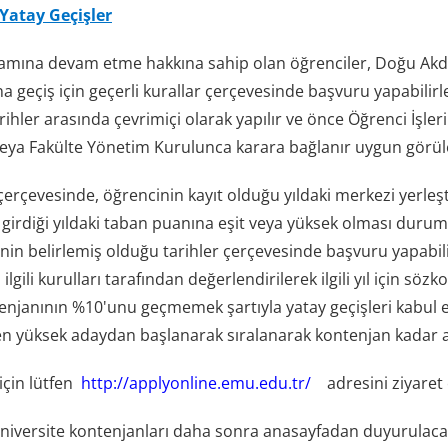
Yatay Geçişler
amına devam etme hakkına sahip olan öğrenciler, Doğu Akdeniz 
 geçiş için geçerli kurallar çerçevesinde başvuru yapabilirl
arihler arasında çevrimiçi olarak yapılır ve önce Öğrenci İşler
eya Fakülte Yönetim Kurulunca karara bağlanır uygun görülen
erçevesinde, öğrencinin kayıt olduğu yıldaki merkezi yerleş
irdiği yıldaki taban puanına eşit veya yüksek olması durumun
in belirlemiş olduğu tarihler çerçevesinde başvuru yapabil
ilgili kurulları tarafından değerlendirilerek ilgili yıl içi
enjanının %10'unu geçmemek şartıyla yatay geçişleri kabul
n yüksek adaydan başlanarak sıralanarak kontenjan kadar aday
i için lütfen
http://applyonline.emu.edu.tr
/
adresini ziyaret 
üniversite kontenjanları daha sonra anasayfadan duyurulaca