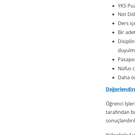
YKS Pu
Not Dök
Ders içe
Bir ade
Disipli
duyulma
Pasap
Nüfus c
Daha ön
Değerlendir
Öğrenci İşle
tarafından bu
sonuçlandırıl