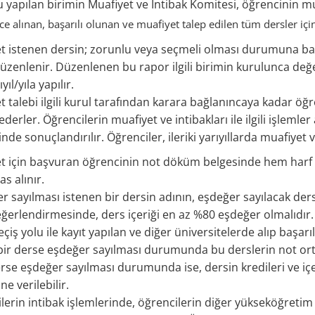
 yapılan birimin Muafiyet ve İntibak Komitesi, öğrencinin muaf
e alınan, başarılı olunan ve muafiyet talep edilen tüm dersler iç
t istenen dersin; zorunlu veya seçmeli olması durumuna bakıl
üzenlenir. Düzenlenen bu rapor ilgili birimin kurulunca değer
rıyıl/yıla yapılır.
t talebi ilgili kurul tarafından karara bağlanıncaya kadar ö
derler. Öğrencilerin muafiyet ve intibakları ile ilgili işleml
çinde sonuçlandırılır. Öğrenciler, ileriki yarıyıllarda muafiye
t için başvuran öğrencinin not döküm belgesinde hem har
s alınır.
 sayılması istenen bir dersin adının, eşdeğer sayılacak ders
ğerlendirmesinde, ders içeriği en az %80 eşdeğer olmalıdır
eçiş yolu ile kayıt yapılan ve diğer üniversitelerde alıp başar
bir derse eşdeğer sayılması durumunda bu derslerin not ortal
erse eşdeğer sayılması durumunda ise, dersin kredileri ve i
ne verilebilir.
lerin intibak işlemlerinde, öğrencilerin diğer yükseköğretim 