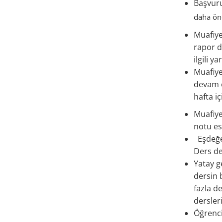
Başvuru
daha önc
Muafiye
rapor d
ilgili ya
Muafiye
devam e
hafta i
Muafiye
notu esa
Eşdeğer
Ders de
Yatay g
dersin 
fazla d
dersleri
Öğrenci