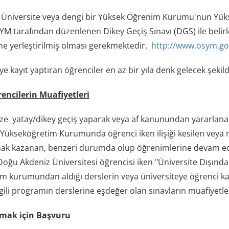
 Üniversite veya dengi bir Yüksek Öğrenim Kurumu'nun Yüks
SYM tarafından düzenlenen Dikey Geçiş Sınavı (DGS) ile beli
'ne yerleştirilmiş olması gerekmektedir.
http://www.osym.go
e kayıt yaptıran öğrenciler en az bir yıla denk gelecek şekild
encilerin Muafiyetleri
ze yatay/dikey geçiş yaparak veya af kanunundan yararlan
 Yükseköğretim Kurumunda öğrenci iken ilişiği kesilen veya
ak kazanan, benzeri durumda olup öğrenimlerine devam edece
Doğu Akdeniz Üniversitesi öğrencisi iken "Üniversite Dışın
m kurumundan aldığı derslerin veya üniversiteye öğrenci 
gili programın derslerine eşdeğer olan sınavların muafiyetleri 
lmak için Başvuru