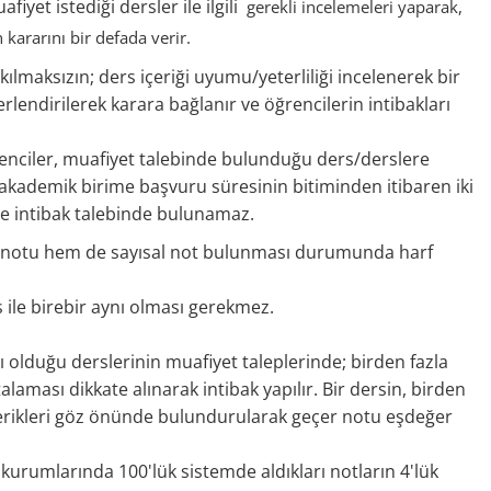
iyet istediği dersler ile ilgili
gerekli incelemeleri yaparak,
in
kararını bir defada verir.
maksızın; ders içeriği uyumu/yeterliliği incelenerek bir
lendirilerek karara bağlanır ve öğrencilerin intibakları
ğrenciler, muafiyet talebinde bulunduğu ders/derslere
er akademik birime başvuru süresinin bitiminden itibaren iki
t ve intibak talebinde bulunamaz.
f notu hem de sayısal not bulunması durumunda harf
 ile birebir aynı olması gerekmez.
.
ılı olduğu derslerinin muafiyet taleplerinde; birden fazla
aması dikkate alınarak intibak yapılır. Bir dersin, birden
çerikleri göz önünde bulundurularak geçer notu eşdeğer
kurumlarında 100'lük sistemde aldıkları notların 4'lük