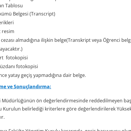
an Tablosu
ümü Belgesi (Transcript)
rikleri
t resim
n cezası almadığına ilişkin belge(Transkript veya Öğrenci b
yacaktır.)
ort
fotokopisi
üzdanı fotokopisi
ce yatay geçiş yapmadığına dair belge.
me ve Sonuçlandırma:
ri Müdürlüğünün ön değerlendirmesinde reddedilmeyen başvu
 Kurulun belirlediği kriterlere göre değerlendirilerek Yükse
ır.