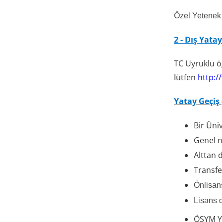
Özel Yetenek 
2 -
Dış Yatay
TC Uyruklu öğ
lütfen
http:/
Yatay Geçiş 
Bir Üni
Genel n
Alttan 
Transfe
Önlisan
Lisans d
ÖSYM Ye