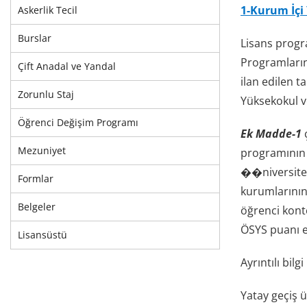
1-Kurum İçi 
Askerlik Tecil
Burslar
Lisans progr
Programlarına
Çift Anadal ve Yandal
ilan edilen t
Zorunlu Staj
Yüksekokul v
Öğrenci Değişim Programı
Ek Madde-1
ç
Mezuniyet
programının g
��niversiten
Formlar
kurumlarının 
Belgeler
öğrenci kont
ÖSYS puanı e
Lisansüstü
Ayrıntılı bilg
Yatay geçiş 