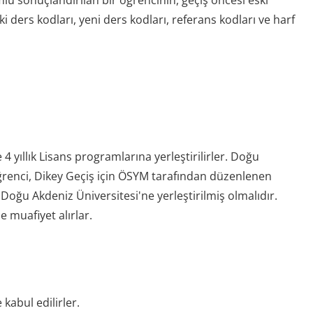
u sonuçlandırılan bir öğrencinin, geçiş öncesi eski
ders kodları, yeni ders kodları, referans kodları ve harf
 yıllık Lisans programlarına yerleştirilirler. Doğu
renci, Dikey Geçiş için ÖSYM tarafından düzenlenen
Doğu Akdeniz Üniversitesi'ne yerleştirilmiş olmalıdır.
e muafiyet alırlar.
kabul edilirler.