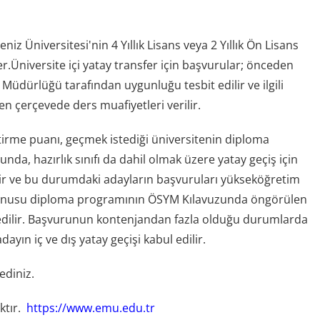
Üniversitesi'nin 4 Yıllık Lisans veya 2 Yıllık Ön Lisans
er.
Üniversite içi yatay transfer için başvurular; önceden
i Müdürlüğü tarafından uygunluğu tesbit edilir ve ilgili
 çerçevede ders muafiyetleri verilir.
tirme puanı, geçmek istediği üniversitenin diploma
da, hazırlık sınıfı da dahil olmak üzere yatay geçiş için
ir ve bu durumdaki adayların başvuruları yükseköğretim
n sözkonusu diploma programının ÖSYM Kılavuzunda öngörülen
 edilir. Başvurunun kontenjandan fazla olduğu durumlarda
ın iç ve dış yatay geçişi kabul edilir.
ediniz.
ktır.
https://www.emu.edu.tr