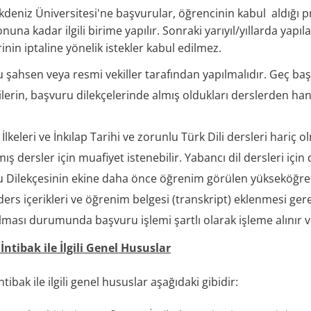
deniz Üniversitesi'ne başvurular, öğrencinin kabul aldığı p
nuna kadar ilgili birime yapılır. Sonraki yarıyıl/yıllarda yapı
inin iptaline yönelik istekler kabul edilmez.
 şahsen veya resmi vekiller tarafından yapılmalıdır. Geç ba
lerin, başvuru dilekçelerinde almış oldukları derslerden han
 İlkeleri ve İnkılap Tarihi ve zorunlu Türk Dili dersleri hariç
ış dersler için muafiyet istenebilir. Yabancı dil dersleri için
 Dilekçesinin ekine daha önce öğrenim görülen yükseköğre
 ders içerikleri ve öğrenim belgesi (transkript) eklenmesi ger
lması durumunda başvuru işlemi şartlı olarak işleme alınır ve
İntibak ile İlgili Genel Hususlar
tibak ile ilgili genel hususlar aşağıdaki gibidir: