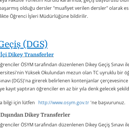
eya Fakülte Yönetim Kurulu kararında, geçiş başvurusu oluml
armış olduğu dersler "muafiyet verilen dersler" olarak eski 
rlikte Öğrenci İşleri Müdürlüğüne bildirilir.
Geçiş (DGS)
 İçi Dikey Transferler
renciler ÖSYM tarafından düzenlenen Dikey Geçiş Sınavı ile 4
ersitesi'nin Yüksek Okulundan mezun olan TC uyruklu bir öğ
ınavı (DGS)'na girerek belirlenen kontenjanlar çerçevesince 
e kayıt yaptıran öğrenciler en az bir yıla denk gelecek şekild
 bilgi için lütfen
http://www.osym.gov.tr
'ne başvurunuz.
 Dışından Dikey Transferler
ğrenciler ÖSYM tarafından düzenlenen Dikey Geçiş Sınavı ile 