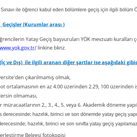
Sınavı ile öğrenci kabul eden bölümlere geçiş için ilgili bölüm 
 Geçişler (Kurumlar arası )
rencilerin Yatay Geçiş başvuruları YÖK mevzuatı kuralları çer
/www.yok.gov.tr/
linkine bknz.
(İç ve Dış)
ile ilgili aranan diğer şartlar ise aşağıdaki gibi
versite'den çıkarılmamış olmak,
ot ortalamasının en az 4.00 üzerinden 2.29, 100 üzerinden i
dersin olmaması,
r müracaatlarının 2., 3., 4., 5. veya 6. Akademik döneme yapı
s derecesinde; hazırlık, birinci ve son dönemde yatay geçiş yap
erecesinde; hazırlık, birinci ve son sınıfta yatay geçiş yapılamaz, 
rleştirme Belgesi fotokopisi