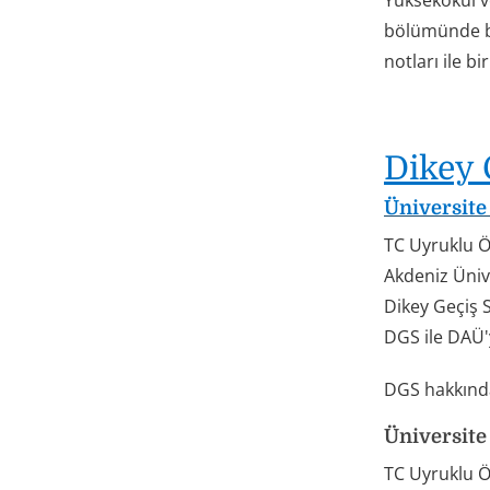
Yüksekokul v
bölümünde baş
notları ile bi
Dikey 
Üniversite
TC Uyruklu Öğ
Akdeniz Üniv
Dikey Geçiş S
DGS ile DAÜ'y
DGS hakkında
Üniversite
TC Uyruklu Ö